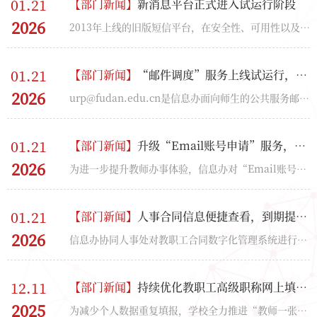
01.21
【
部门新闻
】
新消息平台正式进入试运行阶段
2026
2013年上线的旧版短信平台，在安全性、可用性以及功能扩展方面，已无法满足当前需求。为更有效地支撑校...
01.21
【
部门新闻
】
“邮件调度”服务上线试运行，提升公共邮箱处理效率
2026
urp@fudan.edu.cn是信息办面向师生的公共服务邮箱。为进一步提升邮件处理的规范化、透明度和响应效率，...
01.21
【
部门新闻
】
升级“Email账号申请”服务，流程优化再提升
2026
为进一步提升教师办事体验，信息办对“Email账号申请”服务进行了升级，并上线开展试运行。教师可通过eH...
01.21
【
部门新闻
】
人事合同信息便捷查看，到期提醒自动直达单位
2026
信息办协同人事处对教职工合同数字化管理系统进行优化，并新增劳务派遣人员合同到期提醒功能。系统每月...
12.11
【
部门新闻
】
持续优化教职工高级职称网上填报服务
2025
为减少个人数据重复填报，学校全力推进“教师一张表”建设。近期，人事处会同信息办优化教职工高级职称...