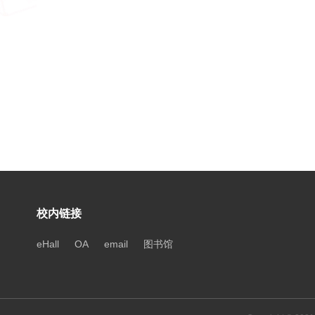
校内链接
eHall
OA
email
图书馆