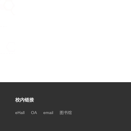
校内链接
eHall
OA
email
图书馆